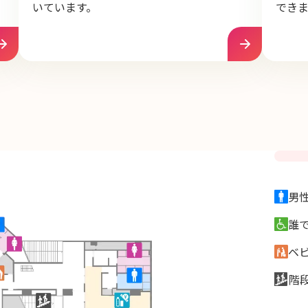
いています。
でき
男
誰
ベ
階