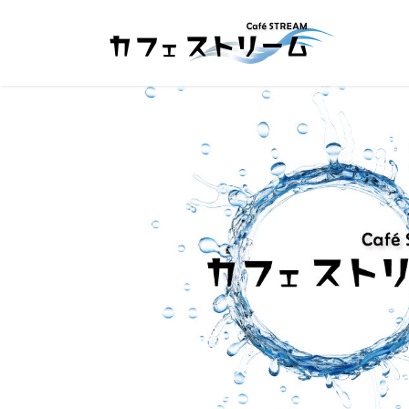
コ
ナ
ン
ビ
テ
ゲ
ン
ー
ツ
シ
へ
ョ
ス
ン
キ
に
ッ
移
プ
動