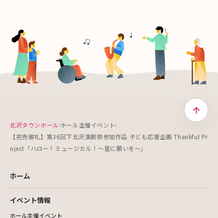
トップ
北沢タウンホール
ホール主催イベント
【完売御礼】第36回下北沢演劇祭参加作品 子ども応援企画 Thankful Pr
oject「ハロー！ミュージカル！〜星に願いを〜」
ホーム
イベント情報
ホール主催イベント